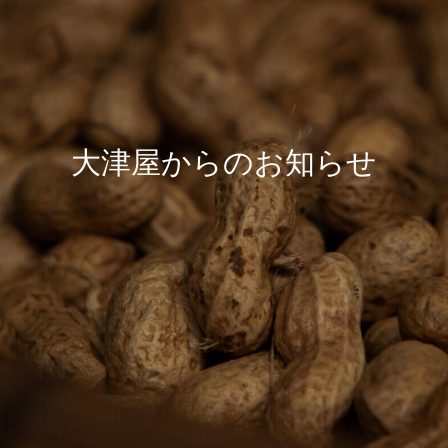
大
津
屋
か
ら
の
お
知
ら
せ