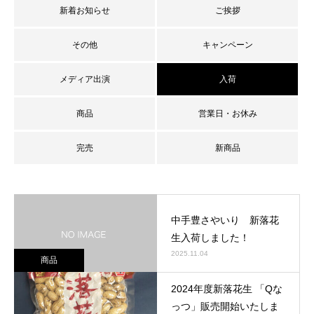
新着お知らせ
ご挨拶
その他
キャンペーン
メディア出演
入荷
商品
営業日・お休み
完売
新商品
中手豊さやいり 新落花
生入荷しました！
2025.11.04
商品
2024年度新落花生 「Qな
っつ」販売開始いたしま