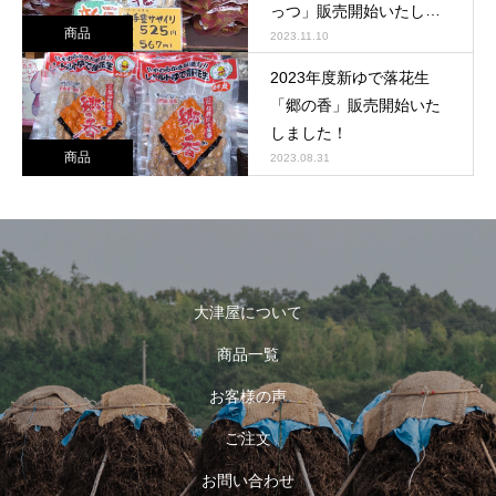
っつ」販売開始いたしま
商品
した！
2023.11.10
2023年度新ゆで落花生
「郷の香」販売開始いた
しました！
商品
2023.08.31
大津屋について
商品一覧
お客様の声
ご注文
お問い合わせ