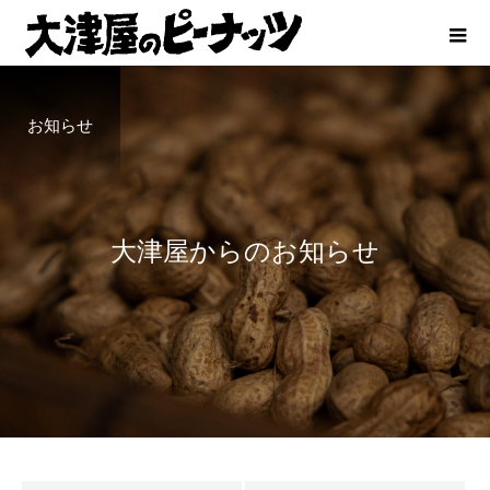
お知らせ
大
津
屋
か
ら
の
お
知
ら
せ