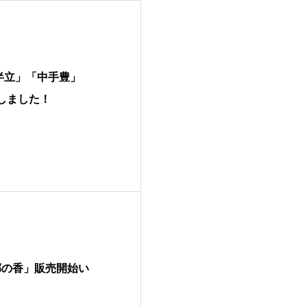
葉半立」「中手豊」
しました！
郷の香」販売開始い