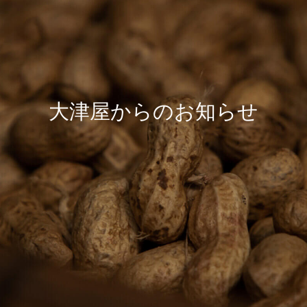
大
津
屋
か
ら
の
お
知
ら
せ